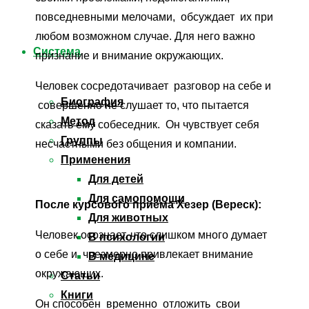
повседневными мелочами, обсуждает их при
любом возможном случае. Для него важно
Система
признание и внимание окружающих.
Человек сосредотачивает разговор на себе и
Биография
совершенно не слушает то, что пытается
Метод
сказать ему собеседник. Он чувствует себя
Группы
несчастными без общения и компании.
Применения
Для детей
Для самопомощи
После курсового приёма Хезер (Вереск):
Для животных
Человек осознает, что слишком много думает
В психологии
о себе и чрезмерно привлекает внимание
В медицине
окружающих.
Статьи
Книги
Он способен временно отложить свои