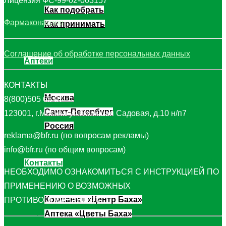
Лицензия ФС-99-02-003157
Как подобрать
Фармаконадзор
Как принимать
Соглашение об обработке персональных данных
Аптеки
КОНТАКТЫ
Москва
8(800)505 65 07
Санкт-Петербург
123001, г.Москва ул.Большая Садовая, д.10 н/п7
Россия
reklama@bfr.ru (по вопросам рекламы)
info@bfr.ru (по общим вопросам)
Контакты
НЕОБХОДИМО ОЗНАКОМИТЬСЯ С ИНСТРУКЦИЕЙ ПО
ПРИМЕНЕНИЮ О ВОЗМОЖНЫХ
Компания «Центр Баха»
ПРОТИВОПОКАЗАНИЯХ
Аптека «Цветы Баха»