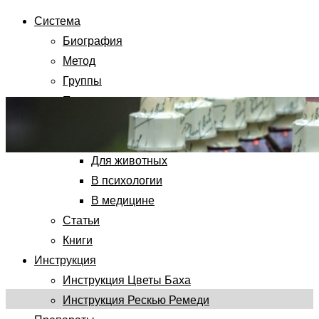
Система
Биография
Метод
Группы
Применения
Для детей
Для самопомощи
Для животных
В психологии
В медицине
Статьи
Книги
Инструкция
Инструкция Цветы Баха
Инструкция Рескью Ремеди