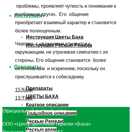
проблемы, проявляет чуткость и понимание к
проблемам других. Его общение
Инструкция
приобретает взаимный характер и становится
более полноценным.
Инструкция Цветы Баха
Человек с уважением относится к
Инструкция Рескью Ремеди
окружающим, не утрачивая симпатию с их
стороны. Его общение становится более
Препараты
интенсивным и искренним, поскольку он
прислушивается к собеседнику.
Препараты
15.Холи
ЦВЕТЫ БАХА
13. Горс
Краткое описание
Официальный дистрибьютор
Подробное описание
Рескью Ремеди
ООО «Центр цветочной терапии «Баха»
Рескью крем