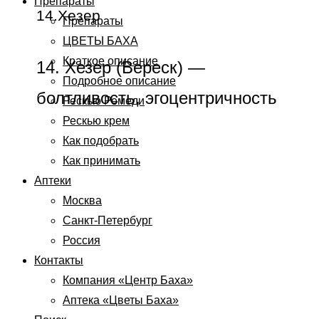
Препараты
14.Хезер
Препараты
ЦВЕТЫ БАХА
Краткое описание
14. Хезер (Вереск) —
Подробное описание
болтливость, эгоцентричность
Рескью Ремеди
Рескью крем
Как подобрать
Как принимать
Аптеки
Москва
Санкт-Петербург
Россия
Контакты
Компания «Центр Баха»
Аптека «Цветы Баха»