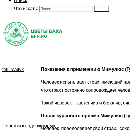
Поиск
Что искать:
Поиск
Показания к применению Мимулюс (Г
tel
Email
vk
Человек испытывает страх, имеющий прич
что страх постоянно сопровождает челове
Такой человек застенчив и боязлив, оче
После курсового приёма Мимулюс (Г
Перейти к содержимому
Человек преодолевает свой страх, сохр