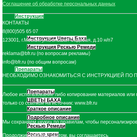
Соглашение об обработке персональных данных
Инструкция
КОНТАКТЫ
8(800)505 65 07
Инструкция Цветы Баха
123001, г.Москва ул.Большая Садовая, д.10 н/п7
Инструкция Рескью Ремеди
reklama@bfr.ru (по вопросам рекламы)
info@bfr.ru (по общим вопросам)
Препараты
НЕОБХОДИМО ОЗНАКОМИТЬСЯ С ИНСТРУКЦИЕЙ ПО
Препараты
Любое использование либо копирование материалов или 
ЦВЕТЫ БАХА
только со ссылкой на источник: www.bfr.ru
Краткое описание
Подробное описание
Мы сохраняем «куки» по правилам, чтобы персонализирова
Рескью Ремеди
Рескью крем
Продолжив работу с сайтом, вы соглашаетесь