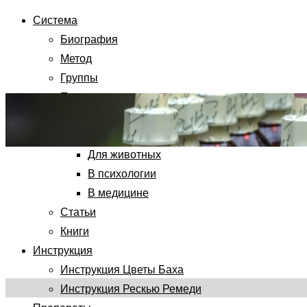
Система
Биография
Метод
Группы
Применения
Для детей
Для самопомощи
Для животных
В психологии
В медицине
Статьи
Книги
Инструкция
Инструкция Цветы Баха
Инструкция Рескью Ремеди