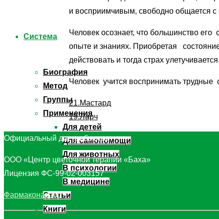
и восприимчивым, свободно общается с
Человек осознает, что большинство его
Система
опыте и знаниях. Приобретая состояние
действовать и тогда страх улетучивается
Биография
Человек учится воспринимать трудные с
Метод
Группы
21.Мастард
Применения
19.Ларч
Для детей
Официальный дистрибьютор
Для самопомощи
Для животных
ООО «Центр цветочной терапии «Баха»
В психологии
Лицензия ФС-99-02-003157
В медицине
Фармаконадзор
Статьи
Книги